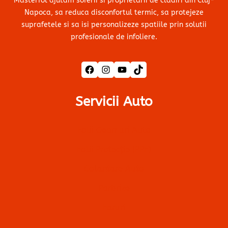
Masterfol ajutam soferii si proprietarii de cladiri din Cluj-
Napoca, sa reduca disconfortul termic, sa protejeze
suprafetele si sa isi personalizeze spatiile prin solutii
profesionale de infoliere.
Facebook
Instagram
YouTube
TikTok
Servicii Auto
Folii Geamuri Auto
Folii Protecție (PPF)
Colantare Auto
Parbrize
Faruri