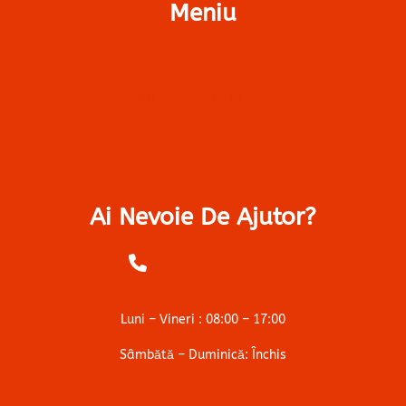
Meniu
Contact
Folii În Rate | Tbi Bank
Despre Noi
Solicită Ofertă
Ai Nevoie De Ajutor?
+0264 450 007
Luni – Vineri : 08:00 – 17:00
Sâmbătă – Duminică: Închis