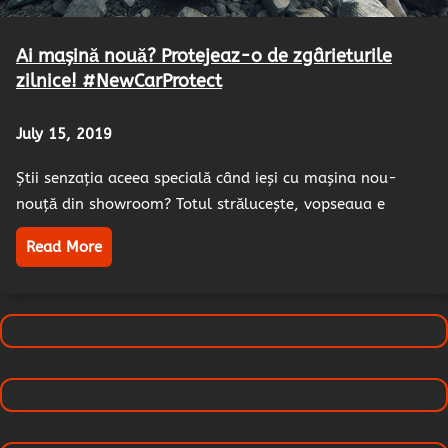
Ai mașină nouă? Protejeaz-o de zgârieturile
zilnice! #NewCarProtect
July 15, 2019
Știi senzația aceea specială când ieși cu mașina nou-
nouță din showroom? Totul strălucește, vopseaua e
Read More