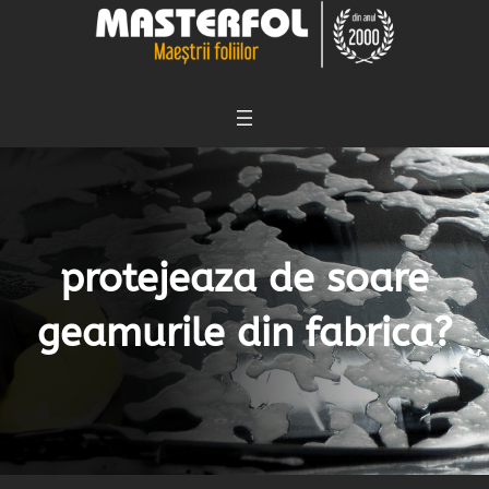
Skip
to
content
protejeaza de soare
geamurile din fabrica?