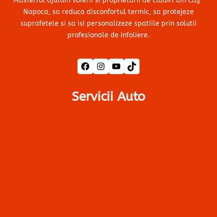
Masterfol ajutam soferii si proprietarii de cladiri din Cluj-
Napoca, sa reduca disconfortul termic, sa protejeze
suprafetele si sa isi personalizeze spatiile prin solutii
profesionale de infoliere.
Facebook
Instagram
YouTube
TikTok
Servicii Auto
Folii Geamuri Auto
Folii Protecție (PPF)
Colantare Auto
Parbrize
Faruri