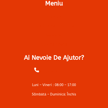
Meniu
Contact
Folii În Rate | Tbi Bank
Despre Noi
Solicită Ofertă
Ai Nevoie De Ajutor?
+0264 450 007
Luni – Vineri : 08:00 – 17:00
Sâmbătă – Duminică: Închis