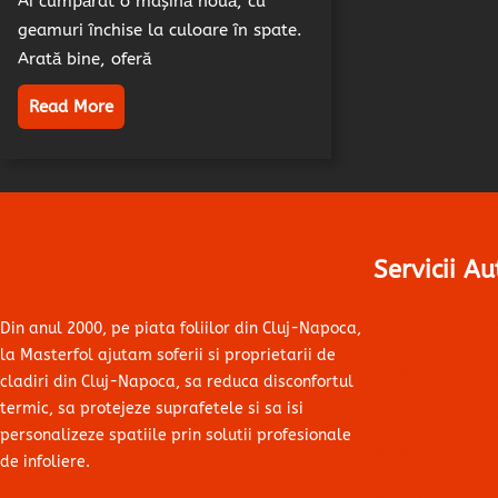
Ai cumpărat o mașină nouă, cu
geamuri închise la culoare în spate.
Arată bine, oferă
Read More
Folii Auto Cluj – Masterfol
Servicii Au
Folii Geamuri 
Din anul 2000, pe piata foliilor din Cluj-Napoca,
la Masterfol ajutam soferii si proprietarii de
Folii Protecție 
cladiri din Cluj-Napoca, sa reduca disconfortul
termic, sa protejeze suprafetele si sa isi
Colantare Aut
personalizeze spatiile prin solutii profesionale
Parbrize
de infoliere.
Faruri