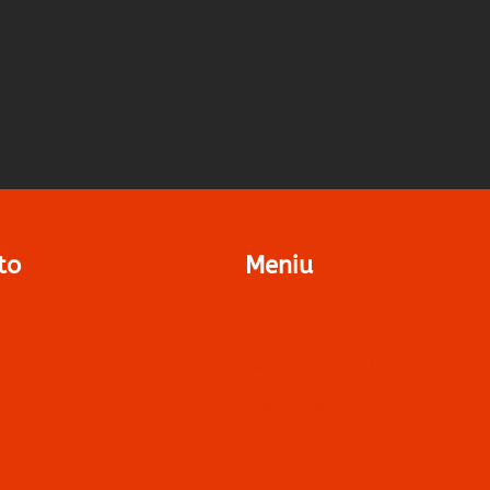
to
Meniu
Auto
Contact
(PPF)
Folii În Rate | Tbi Bank
o
Despre Noi
Solicită Ofertă