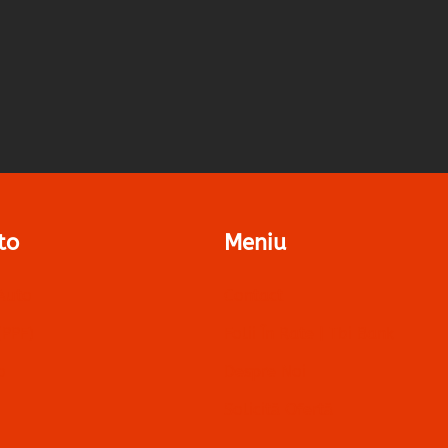
to
Meniu
Auto
Contact
(PPF)
Folii În Rate | Tbi Bank
o
Despre Noi
Solicită Ofertă