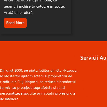
Ai cumpărat o mașină nouă, cu
geamuri închise la culoare în spate.
Arată bine, oferă
Read More
Folii Auto Cluj – Masterfol
Servicii Au
Folii Geamuri 
Din anul 2000, pe piata foliilor din Cluj-Napoca,
la Masterfol ajutam soferii si proprietarii de
Folii Protecție 
cladiri din Cluj-Napoca, sa reduca disconfortul
termic, sa protejeze suprafetele si sa isi
Colantare Aut
personalizeze spatiile prin solutii profesionale
Parbrize
de infoliere.
Faruri